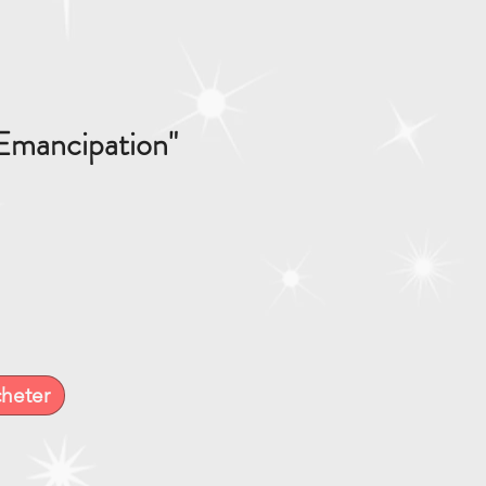
Emancipation"
heter