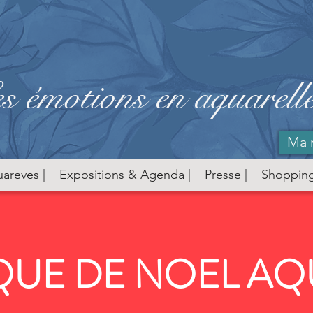
s émotions en aquarell
Ma 
uareves |
Expositions & Agenda |
Presse |
Shopping
QUE DE NOEL A