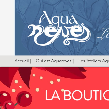
Le
Accueil |
Qui est Aquareves |
Les Ateliers Aq
LA BOUTI