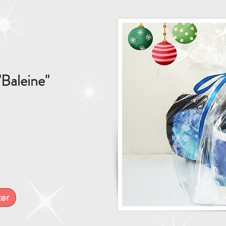
Baleine"
er