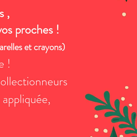
s ,
vos proches !
uarelles et crayons)
e !
 collectionneurs
 appliquée,