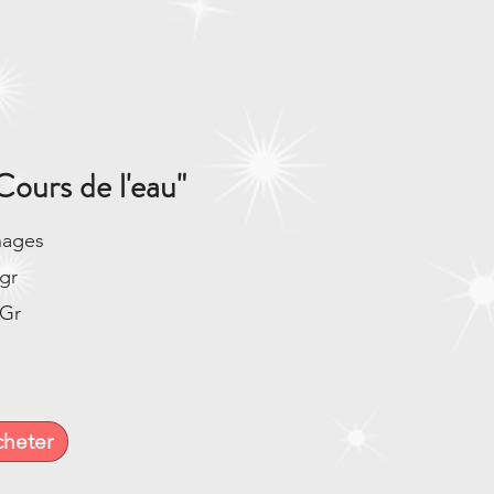
ours de l'eau"
nages
gr
0Gr
heter