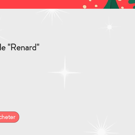
e "Renard"
cheter