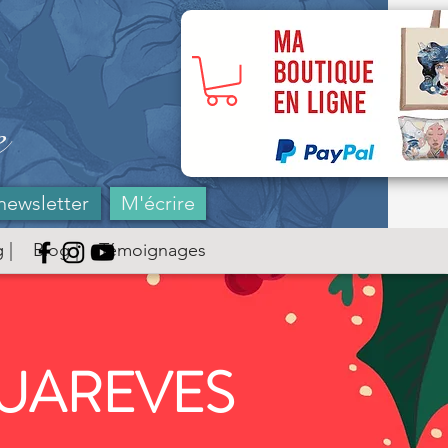
-> MA BOUTIQUE ( Payp
e
newsletter
M'écrire
 |
Blog |
Témoignages
QUAREVES