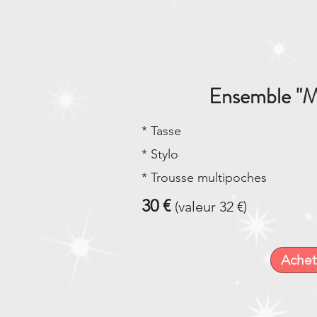
Ensemble "M
* Tasse
* Stylo
* Trousse multipoches
30 €
(valeur 32 €)
Achet