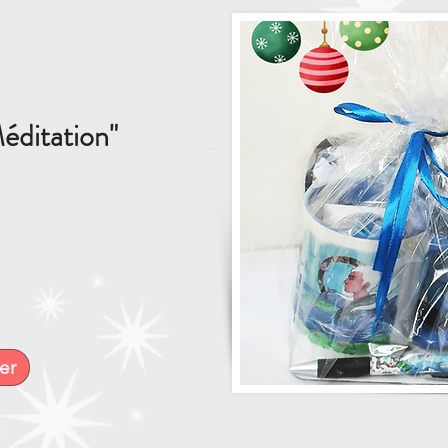
éditation"
er