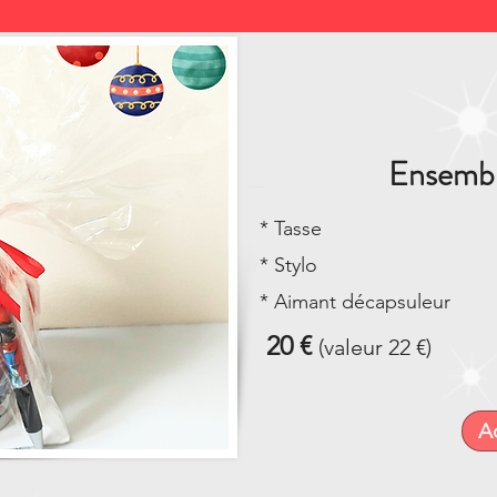
Ensembl
* Tasse
* Stylo
* Aimant décapsuleur
20 €
(valeur 22 €)
A