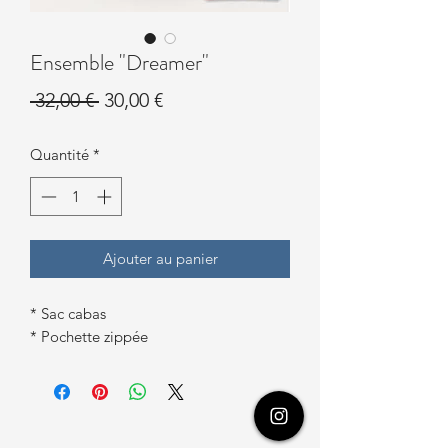
Ensemble "Dreamer"
Prix
Prix
 32,00 € 
30,00 €
original
promotionnel
Quantité
*
Ajouter au panier
* Sac cabas
* Pochette zippée