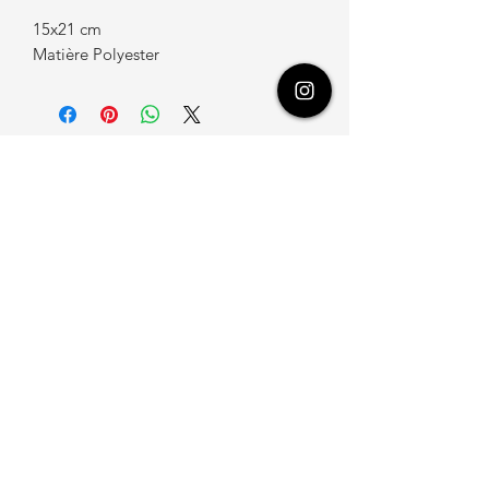
15x21 cm
Matière Polyester
Recevez les news d'Aquareves
!