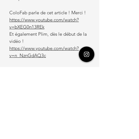
ColoFab parle de cet article ! Merci !
https://www.youtube.com/watch?
v=bXEG0n13REk
Et également Plim, dès le début de la
vidéo !
https://www.youtube.com/watch?
v=n_NznGdAQ3c
Recevez les news d'Aquareves
!