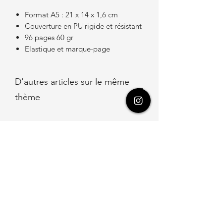
Format A5 : 21 x 14 x 1,6 cm
Couverture en PU rigide et résistant
96 pages 60 gr
Elastique et marque-page
D'autres articles sur le même
thème
Magnet Décapsuleur "Loup Corbeau"
Recevez les news d'Aquareves
!